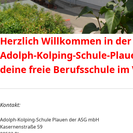
Herzlich Willkommen in der
Adolph-Kolping-Schule-Plau
deine freie Berufsschule im
Kontakt:
Adolph-Kolping-Schule Plauen der ASG mbH
Kasernenstraße 59