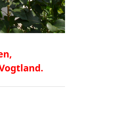
en,
 Vogtland.